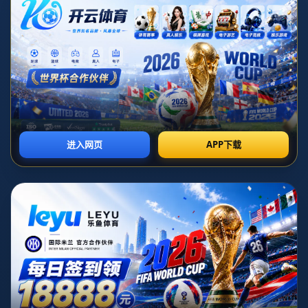
巴西国家队公布的26人大名单成为球迷热议的话题。作为球队
灵魂人物的内马尔毫无悬念地领衔出战，但更引人注目的是名
单中的9名前锋，其中竟有**7人是首次征战世界杯**的大赛新
人。这不仅展现了巴西足球的后备力量，也使得外界对这支年
轻化的豪华进攻阵容充满期待。
### **内马尔：巴西队的核心与希望**
内马尔是巴西队的绝对领袖，这一地位毋庸置疑。作为巴西队
的进攻发动机，内马尔不仅技术全面，且在关键时刻总能挺身
而出。他曾在2014年世界杯上用出色表现征服世界，尽管那届
赛事因为意外受伤遗憾告别，但他身披10号战袍的身影早已深
入人心。今年，迎来个人职业生涯第三届世界杯的他，依然是
**“桑巴军团”争夺第六座大力神杯的核心力量**。目前内马尔
国家队进球数已累计至75球，距离巴西历史最佳射手贝利的纪
录仅差2球。这次世界杯，将是属于内马尔的一次历史性挑
战。