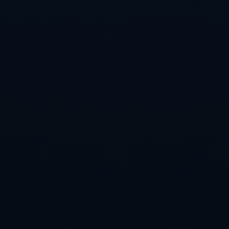
風險！.
NEXT：
21-22賽季德甲聯賽第19輪比賽集錦.
RELATED NEWS
“历史上的今天：双色球1月15日开奖号码一览”
莱昂纳德三分神准砍33分 哈登22+5+8助快船大胜奇才豪取四
连胜
科内利亚诺陷低谷：二传失准老将乏力，发球欠佳教练需总
结
2026年苏超联赛公布更详尽新规
19岁小将连续3场首发踢满全场 曼联主场失4球仍获信任