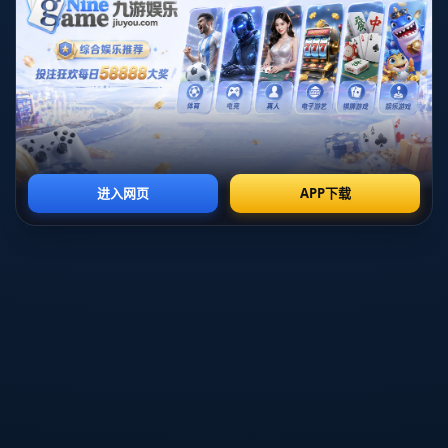
马德里的维尼修斯和罗德里戈也用在俱乐部的出色表现证明了
自己的实力。
值得一提的是，这样的大名单布局并非毫无根据。近年来，巴
西足球正面临着世代交替的关键节点，大批90后甚至00后球员
迅速崛起，他们在欧洲顶级联赛中展现出的潜力和自信，正是
巴西队“换血成功”的最大佐证。**豪华进攻阵容不仅彰显了巴
西队的深厚储备，更传递出一种信号：他们希望焕发全新的打
法风格，重现桑巴足球的巅峰时刻。**