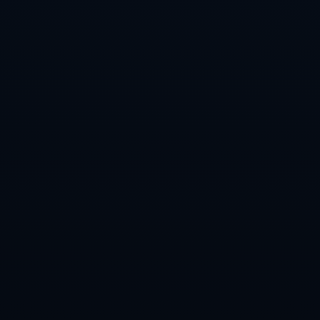
投入巨资却收效甚微，北京首钢新赛季能否打破困局？
CATEGORIES
公司新闻
行业资讯
NEWS
德甲第23輪多特蒙德3-0比勒菲爾德 桑喬傳射哈蘭德送助攻.
歐聯杯8強次回合塞維利亞3-0曼聯 恩內斯裏梅開二度 曼聯聯
單場2次失誤導致丟球.
新华社消息丨7部门发文实施零售业创新提升工程.