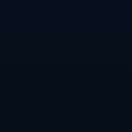
的竞技状态，因而可能产生出其不意的化学反应，为球队注入
无限活力。
### **结语：巴西足球新篇章蓄势待发**
无论是经验丰富的内马尔，还是首次征战的年轻面孔，这份名
单无疑代表着巴西足球的未来方向。对巴西队而言，这不仅是
一场挑战，也是书写“新黄金时代”的机会。
PREVIOUS：
東體：國家隊進行大規模人員變動存在較大