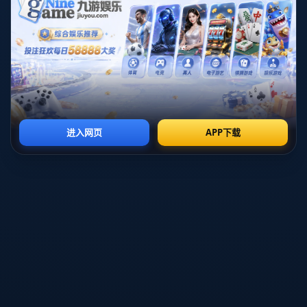
引力。**葡萄牙工商联俱乐部**以其高水平的训练体系和良好
的竞技氛围而闻名。加入这样的俱乐部，意味着刘泽宇将得到
更为专业的指导和更多与国际优秀球员切磋的机会，这无疑是
他进一步提高技战术水平、丰富比赛经验的重要助力。
**成功案例折射的光辉**