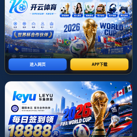
近年来，中国足球的海外拓展势头迅猛，越来越多的中国球员
开始迈入国际赛场，为国家足球事业争光。**原青岛足球俱乐
部球员刘泽宇**正式加盟**葡萄牙工商联俱乐部**，这一消息
无疑为中国足球界带来新的关注和期待。这一转会不仅反映了
刘泽宇个人能力的提升，也象征着中国球员在国际舞台上的不
断崭露头角。
**刘泽宇的职业生涯发展**
刘泽宇自青少年时期便展现出卓越的足球天赋。他在**青岛足
球俱乐部**的表现堪称亮眼，以其灵活的跑位和敏锐的射门能