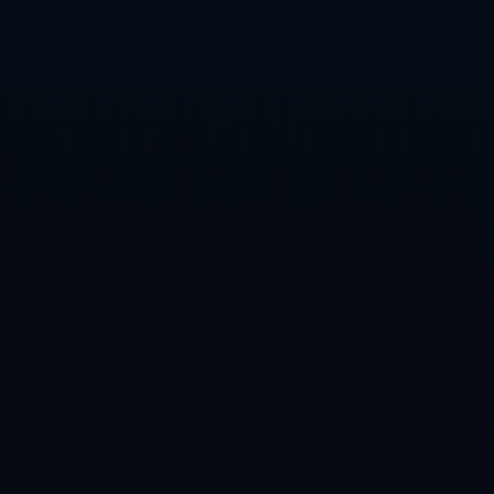
NEWS
法甲第32輪巴黎聖日耳曼vs馬賽.
公牛欲解重金合約之道需依靠特裏與菲利普斯等年輕新星.
阿莫林与球员关系不如滕哈赫亲密 他保持职业距离.
投入巨资却收效甚微，北京首钢新赛季能否打破困局？
阿密特迪亞路拯救曼聯 承傳兩名宿偉大紀錄 帽子戲法反
勝修咸頓.
杰克·卡特尔（Jack Catterall）vs阿诺德·巴尔博萨（Arnold
Barboza Jr）精确的环条时间：战斗将在英国几点开始？.
切爾西宣布新賽季盧卡庫球衣號碼.