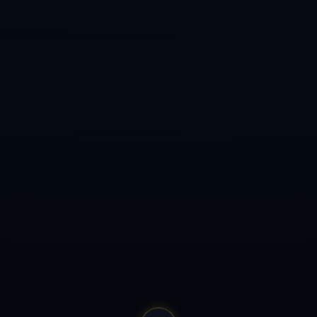
进前四就是成就？瓜帅回应记者：100%，到时你挑餐厅我付
钱.
CONTACT US
Contact: 问鼎娱乐下载
Phone: 18885840825
Tel: 0512-8212840
E-mail: admin@zn-wending.com
Add:云南省红河哈尼族彝族自治州建水县盘江乡
Copyright 2024
问鼎娱乐· (CHINA)官方网站 - wending官网
All Rights by
问鼎
娱乐下载