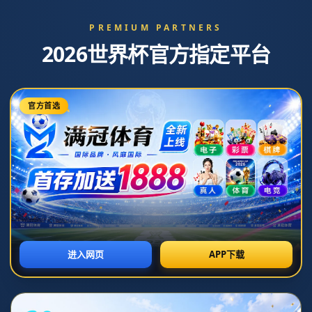
CATEGORIES
Toggl
naviga
NEWS
博主：原青岛足球俱乐部球员刘泽宇加盟葡萄牙
工商联俱乐部.
**刘泽宇加盟葡萄牙工商联俱乐部：一名中国球员的海外新篇
章**