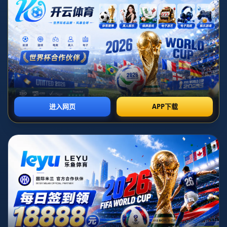
均保持在夺冠集团之中；相比之下，英超、德甲与法甲的领头
羊则拉开了不小的积分差距。一边是胶着对抗令人血脉喷张，
另一边则是“一骑绝尘”凸显王者气质。本文将结合最新积分
榜，为球迷们剖析这不同的情形背后的原因。
### **西甲争冠：皇马巴萨双雄争霸，马竞伺机而动**
西甲赛场历来不乏戏剧性。本赛季，皇马和巴萨再次上演了“双
雄争霸”的经典桥段。从赛程表现来看，虽然巴萨在夏季完成了
补强，引进了顶级阵容成员，但在伤病和状态波动下，他们的
稳定性依然遭受挑战。而皇马在以年轻球员维尼修斯、卡马文
加为核心的重建中展现韧性，与巴萨咬得难分难解。