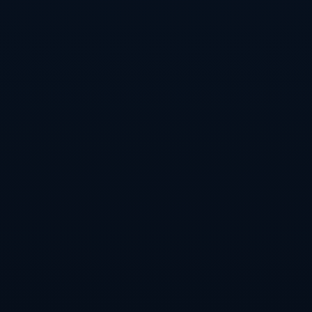
尽管**切尔西正在试图通过冬窗引援补强阵容**，曼联在滕哈
格的执教下也确实展现复苏迹象，但无论从积分榜还是实际争
冠形势看，他们的差距已经较大，赛季下半段更加偏向保住欧
战席位的目标。
### **德甲和法甲：拜仁、大巴黎处于统治地位**
德甲和法甲的争冠形势则显得“缺乏悬念”。在德甲，拜仁慕尼
黑**继续扮演“巨人屠夫”角色**，重新占据积分榜榜首。虽然
多特、莱比锡红牛等队伍也曾在前半程给拜仁制造麻烦，但稳
定性不足的他们始终很难撼动拜仁的地位。
法甲方面，大巴黎的实力鸿沟更为明显。梅西、姆巴佩、内马
尔三巨头的联手让其他球队望尘莫及，尽管朗斯、马赛等球队
表现出色，但在漫长的联赛较量中，仍难以撼动大巴黎的霸主
地位。数据显示，本赛季大巴黎场均进球数超过2.5，**圭亚纳
顶级联赛控球率高达60%**，这一数据足以印证其统治地位。
### **争冠形势背后的深层原因**