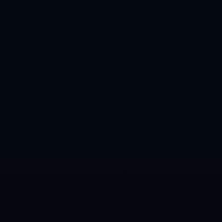
梅西个人表演：胸部停球，16米左脚凌空世界波！现场沸腾.
從0-4到4-0！瓜帥復仇記：9年修煉、3招打崩皇馬！實現歐冠
100勝裏程碑！曼城晉級決賽！.
CONTACT US
Contact: 问鼎娱乐下载
Phone: 18885840825
Tel: 0512-8212840
E-mail: admin@zn-wending.com
Add:云南省红河哈尼族彝族自治州建水县盘江乡