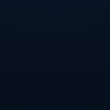
相比之下，斑马军团尤文图斯稍显暗淡，但在阿莱格里回归
后，他们通过稳定的防守与关键战役胜利再次杀回竞争行列。
这样的四队混战模式，意味着最后几轮比赛可能才是真正决定
冠军归属的时刻。
### **英超争冠：曼城领跑，但竞争压力仍在**
来到英超，曼城依旧是联赛的最大赢家。本赛季，在哈兰德的
加盟后，瓜迪奥拉的球队一如既往的火力全开，在射手榜和积
分榜上都占据了明显优势。然而，阿森纳和利物浦以其独特的
战术硬度依然保持着不小的竞争压力。
令人遗憾的是，多年来英超“六强争霸”的局面如今略显失衡。