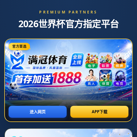
CATEGORIES
Toggl
naviga
NEWS
意甲第37輪羅馬1-1威尼斯 肖穆羅多夫替補扳平
比分.
**前言**
在**意甲**第37轮的关键战役中，**罗马**主场1-1战平了来自
水城的**威尼斯队**。这场比赛不仅关乎罗马在联赛中的排