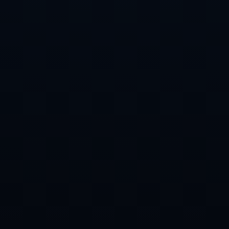
那些年追过的骑勇大战好像都回来了.
独家视频丨习近平：祝愿大家在哈尔滨留下美好难忘的冰雪
记忆.
千笔楼丨这些神话，为何不断创造“神话”？.
隊報：內馬爾腳踝嚴重變形將休戰六周 預計一月中旬復出.
演唱会、魔术秀等进影院 电影院探索多重“新身份”.
CONTACT US
Contact: 问鼎娱乐下载
Phone: 18885840825
Tel: 0512-8212840
E-mail: admin@zn-wending.com