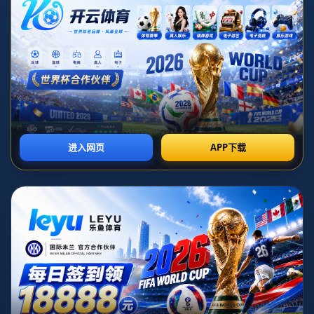
卷全球，这种趋势已将许多顶尖球员吸引到中东赛场。近日，
根据西班牙媒体报道，皇家马德里球星维尼修斯公开打趣了自
己可能加盟沙特球队的传闻。然而，皇马更衣室的氛围却显得
微妙，因为他的许多队友认为，面对天文数字般的报价，几乎
没有人能轻易拒绝。**这样的情境，不仅反映了足坛新兴投资
力量的吸引力，也让人思考巨额诱惑对职业生涯选择的影响。
**
### **维尼修斯的幽默回应：沙特传闻当作有趣谈资**
维尼修斯被认为是皇马近年来最有潜力的年轻球员之一，他在
球场上的突破能力和关键时刻的表现让球迷津津乐道。不过，
关于沙特俱乐部对他的关注也频频见诸报端。对此，维尼修斯
在近日的一次公开活动中轻松回应，他用幽默的方式打趣，称
“或许我得学点阿拉伯语”。
根据知情人士透露，虽然维尼修斯的语气显得轻松且毫不在