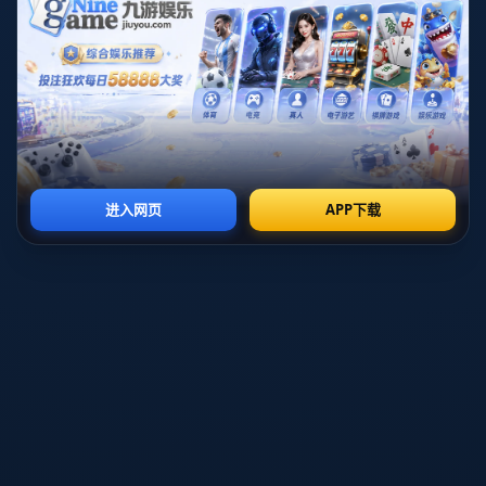
皇马内部也在这种外部冲击中感受到深层影响。一些消息表
明，包括队长卢卡·莫德里奇、门将库尔图瓦在内的不少球员，
都收到过沙特俱乐部的邀请信。即便这些球员可能表面淡然，
但他们私底下的挣扎与对天价年薪的向往或许是真实存在的。
**“这是机会，也是撕裂。”**一位皇马队内核心球员不愿透露
姓名地表示，“有人梦想为皇马效力终老，但当巨额合同送到面
前，拒绝真的很困难。光是年薪，和皇马可能给的待遇就无法
相提并论。”