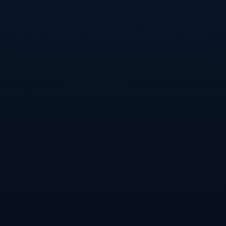
### **案例分析：C罗与内马尔的沙特选择**
巨星级别的转会案例比比皆是。在2023年，C罗离开曼联后，
选择高调加盟沙特联赛的阿尔纳斯尔俱乐部，签下了一份高达
5亿欧元的合同。随后的内马尔，惜别巴黎圣日耳曼，也步其
后尘加盟沙特联赛。这些球员的举动无疑引发了连锁效应。
从职业竞技水平看，沙特联赛或许仍难以与顶尖欧洲五大联赛
相媲美，但**超越常规的金钱诱惑**却让众多球员在职业生涯
的选择上产生分裂。一方面，沙特俱乐部为球员和家人提供了