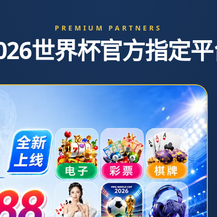
新闻中心
联系方式
WS
日韩澳沙闯入U20亚洲杯四强 中国
韩澳沙晋级U20亚洲杯四强，中国队位列第八：年轻力量的多重观察**
，亚洲足球的整体竞争力持续提升，各国青少年球队的表现更是令人瞩目。在