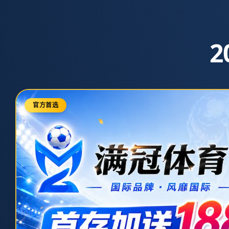
HOME
关于我们
产品中心
NE
CATEGORIES
公司新闻
**日
行业资讯
近年来