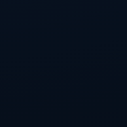
与日韩澳相媲美的技术含量及战斗精神。沙特队在这次
次胜局，成为本次赛事中的一匹黑马。
露了一些需要解决的问题**。对比上一届中国队未能
国U20在多方面仍存在差距。
得略为粗糙，无论是中场调度的精准性还是前场的得分
面临高强度压迫时明显应对不足，多次丢球的原因直
队，与其多年对青训的长足投入密不可分。例如，日本
入欧洲教练团队，对青少年球员进行长期指导。相比之