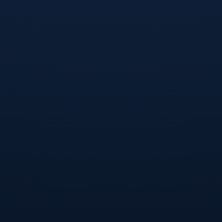
国和日本**同为亚洲足球的传统劲旅，一直以来都在青训体系建设上持续领
腻、战术纪律性强的特点，更展现出比赛过程中**“稳定中谋突破”**的
准反击与控球战略，总能在关键时刻逆转局势。
东亚地区的劲敌，**澳大利亚**同样展示了其强大的身体对抗能力与硬实
中更注重速度和高空优势，充分展现了**“体能+技术”结合的战术风格**