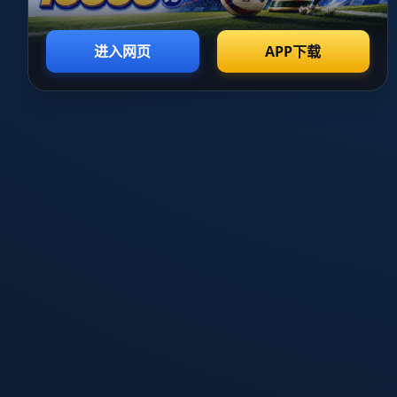
是……8亮9回复.
CBA：三胜对手 青岛国信制药男篮客场
103-90广州朗肽海本男篮.
CONTACT US
Contact: 问鼎娱乐下载
Phone: 18885840825
Tel: 0512-8212840
E-mail: admin@zn-wending.com
Add:云南省红河哈尼族彝族自治州建水县
盘江乡