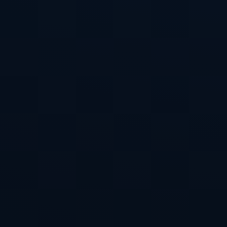
中东的
比赛中
###
对于本
进入淘
首先是
能力，
接来自
其次是
足球协