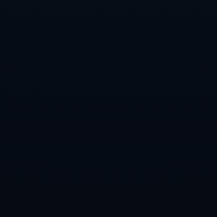
CATEGORIES
公司新闻
行业资讯
NEWS
新华社权威速览丨一图读懂：如何保障春节“买买买”？8天假
期玩点啥？.
小因紮吉：勞塔羅得到球隊的全力支持 而巴雷拉卻拿到黃牌.
詹俊：估计圣徒留不住拉姆斯代尔，切尔西会考虑一下么？.
德媒：柏林聯主帥別利察或將遭受禁賽，處罰最高可達6個月.
金观平：让民营企业心无旁骛谋发展.
熱刺官宣與加拉塔薩雷達成兩筆交易 恩東貝萊租借加盟桑切