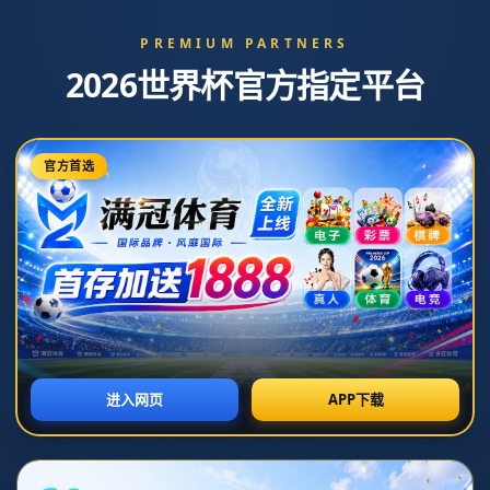
CATEGORIES
Toggl
naviga
NEWS
亞冠小組賽第2輪蔚山現代3-1上海申花 尹光河梅
開二度金基禧朱建榮破門.
**前言：** 在2023赛季的亚洲冠军联赛（亚冠），蔚山现代与
上海申花在小组赛第2轮的碰撞成为广大球迷关注的焦点。在
这场比赛中，蔚山现代凭借尹光河的梅开二度和金基禧的出色