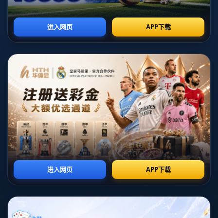
时，他利用一次快速反击，凭借精准的射门锁定胜局。这一进
球不仅是对自身能力的肯定，也显示了球队在进攻端的多样化
和立体性。这使得对手很难只通过盯防某一两名球员来限制蔚
山现代的发挥。
**三、上海申花的努力与挑战**
尽管上海申花未能在本场比赛中取得胜利，他们的表现同样不
可忽视。**朱建荣**在比赛最后阶段为上海申花攻入一球，这
不仅是他个人能力的体现，也为球队在日后的比赛中提供了信
心和动力。