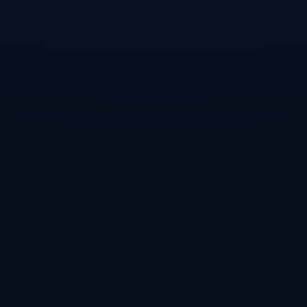
在整场比赛中，蔚山现代的战术调整值得称道。在上半场初
期，双方互有攻防，但随着比赛进程的推进，蔚山现代逐渐掌
控了中场的节奏，通过快速的边路进攻多次威胁对方大门。这
一战术上的变化，使得上海申花的防线不得不频繁调整，为蔚
山现代的进球创造了有利条件。
总之，亚冠小组赛第2轮的这场比赛不仅是一场比拼，更为双
方下一步的发展提供了重要的思考方向。**蔚山现代与上海申
花**的精彩对决，不仅为观众奉献了精彩的技艺表演，也为两
队在亚冠道路上的拼搏注入了浓墨重彩的一笔。
PREVIOUS：
馬龍：穆雷需在約基奇缺陣時扮演領袖角色
年輕人尚未準備好擔當重任.
NEXT：
足总杯切尔西客场1-2布莱顿遭淘汰，三笘薰制
胜，吕特传射.