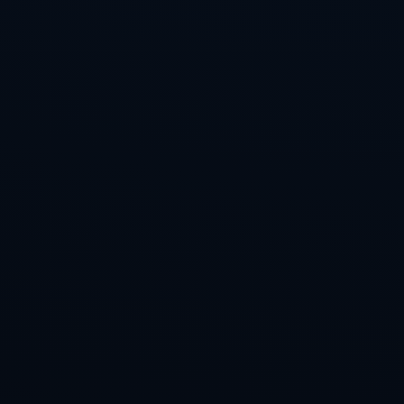
###
科隆尽
隆显得
征程感