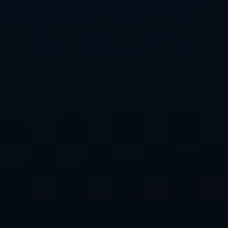
冲击。尤其是在面对贝林厄姆为首的中场压迫时，科
个后防线的紧张表现，让人们不禁为这支球队的后续