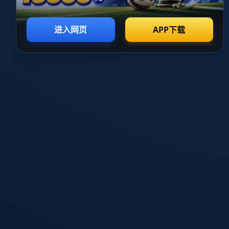
【原创】竞彩今日足球推荐：周日007
英超-曼彻斯特联VS布莱顿.
CONTACT US
Contact: 问鼎娱乐下载
Phone: 18885840825
Tel: 0512-8212840
E-mail: admin@zn-wending.com
Add:云南省红河哈尼族彝族自治州建水县
盘江乡