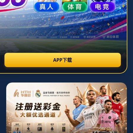
性，还让球迷们进一步见证了核心中场贝林厄姆与锋线球员小阿扎尔的默
的道路奠定了基础。*
 贝林厄姆：中场天才再展大师级表现
0岁的贝林厄姆，本赛季已经成为多特蒙德阵中不可或缺的中场核心。这
视野和精准的传球能力。**比赛第15分钟，贝林厄姆巧妙地摆脱防守后
首开纪录。**
助攻并非偶然，而是贝林厄姆能力的缩影。本赛季至今，他不仅在进攻端
度。**贝林厄姆俨然已经成为多特蒙德的“节拍器”，主导着中场的攻防转换
，贝林厄姆的持续高光表现已经吸引了不少欧洲顶级俱乐部的注意力。据
的兴趣。但贝林厄姆本人目前似乎更加专注于多特蒙德的未来目标，这场