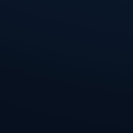
###
作为多
而在之
许多球
多点开