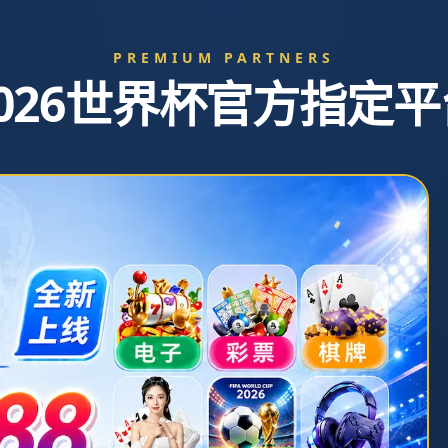
新闻中心
联系方式
WS
德甲第10輪多特蒙德2-0科隆 貝林厄
甲第10轮：多特蒙德2-0击败科隆，贝林厄姆助攻小阿扎尔破门**
结束的德甲第10轮比赛中，多特蒙德以**2-0**击败科隆，迎来了关