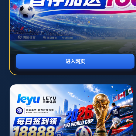
NEWS
的稳定
夺冠军
###
馬龍：穆雷需在約基奇缺陣時扮演領袖
角色 年輕人尚未準備好擔當重任.
年仅2
中超第7輪重慶兩江競技0-3深圳隊 卡爾
的全局
德克梅開二度元敏誠破門.
为球队
維拉續約隊長麥金至2027！.
这样的
场的硬
小因紮吉：勞塔羅得到球隊的全力支持
而巴雷拉卻拿到黃牌.
事实上
了极大
这就是尔滨！.
（台海观澜）“小三通”春运潮折射两岸
交流合作是民心所向.
無懼韓國！曼奇尼：要贏冠軍就得擊敗
強隊！.