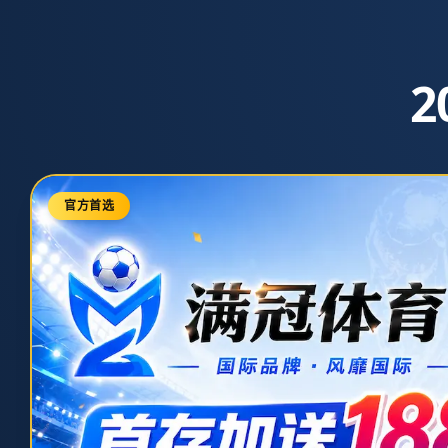
HOME
关于我们
产品中心
NE
CATEGORIES
公司新闻
在NB
行业资讯
**，
契奇保