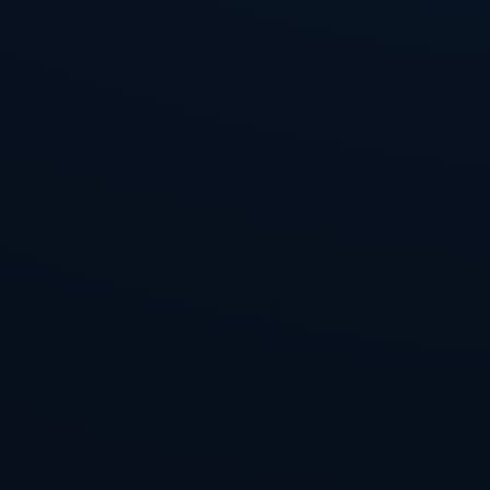
力。欧
境中，
涯，对
###
在NB
创造了
应。*
###
在现代
了情感
发展提
综上所
著。这