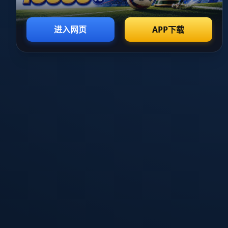
尹光河梅開二度金基禧朱建榮破門.
德國杯1／8決賽聖保利2-1多特蒙德 哈
蘭德點射破門難救主.
CONTACT US
Contact: 问鼎娱乐下载
Phone: 18885840825
Tel: 0512-8212840
E-mail: admin@zn-wending.com
Add:云南省红河哈尼族彝族自治州建水县
盘江乡