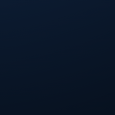
新的环境、新的队友、新的挑战，以及全新的心理压