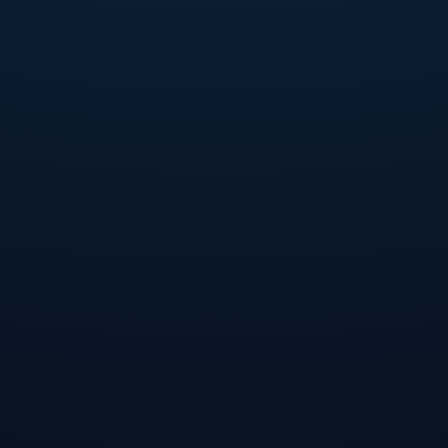
员来说，**交易的发生本身就意味着一个全新的开始**。这可能意味着