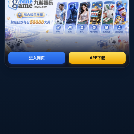
**技术与团队合作：胜负背后的原因**
此场比赛的胜负不仅反映了两队在技术层面的差距，也揭示了
团队合作的重要性。法国队在赛场上展现出的**集体默契和一
致决策**，是他们能够赢得比赛的关键。此外，法国队在传球
速度、射门精准度方面的优势，都让他们在场面上占据了主
动。