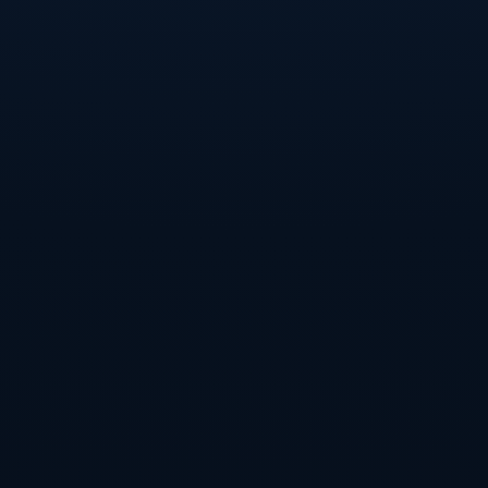
案例分析显示，在以往的国际比赛中，那些注重团队合作和技
战术细节的球队往往更容易走得更远。法国队此次胜利正是这
种战略的一个绝佳实例。
总结起来，法国队凭借其**卓越的技战术水平和不懈的团队协
作**，成功在本次奥运男足比赛中取得开门红。这场胜利不仅
为他们在未来的比赛中打下了良好的基础，也让球迷们对他们
的表现充满期待。美国队虽惜败，但通过比赛他们看到了自身
需改进之处，期待他们在后续比赛中能够取得突破。