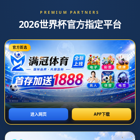
CATEGORIES
Toggl
naviga
NEWS
奥运男足-法国3-0美国取开门红.
**奥运男足：法国3-0美国取开门红**
在激动人心的奥运会赛场上，男足比赛一直以来都备受关注。
此次赛事中，**法国队以3-0大胜美国队，迎来了开门红**，这
一结果不仅鼓舞了法国球迷，也为今年的奥运会添上了浓墨重