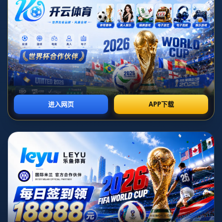
彩的一笔。本文将探讨法国队为何能够在开赛之初就取得如此
优异的成绩，并分析比赛中值得关注的亮点和策略。
**法国队的大胆策略和顽强拼搏**
法国队此次比赛的胜利离不开他们在赛前的***精心准备和大
胆的战术***。纵观整场比赛，法国队在控球时间和射门次数
上都明显领先于美国队，这得益于他们有效的中场控制和准确
的边路传球。在比赛的前30分钟，法国队便通过一次精彩的反