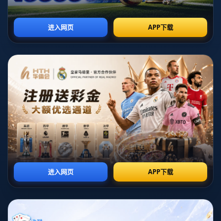
击首开纪录，为接下来的比赛奠定了基础。
法国队主教练明确制定了**以攻代守**的策略，充分利用中前
场球员的个人能力压制对手。这一策略在下半场继续发挥作
用，法国队通过快速的转换两次攻破美国队的防线，最终将比
分定格在3-0。显然，这样的胜利不仅展示了法国队的实力，也
为其他参赛队伍提供了有力的参考。
**美国队的防线问题和应对措施**
反观美国队，他们在比赛中显得较为被动。尽管此前在训练赛
中表现出色，但在面对法国队的猛烈进攻时，**防线明显暴露
出漏洞**。尤其是在比赛的后半段，球员体能下降，未能及时
封锁对方的边路突破，导致法国队抓住机会扩大比分。
尽管美国队在比赛中表现不佳，但他们在局部防守环节中的几
次成功拦截也值得一提。赛后，美国队主教练表示，将会在之
后的比赛中提高防守的整体性和稳定性，以应对类似强队的挑
战。