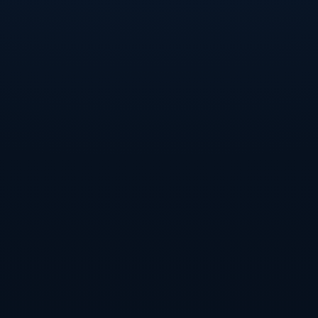
尤文图斯曾是意甲的骄傲，多次在欧战中取得佳绩。然而，近
年来其战绩却不尽如人意。这不仅仅是球员个人状态的问题，
更多的是球队整体竞争力的下降。反观亚特兰大，这支“黑马”
球队凭借着出色的团队配合和战术执行，在欧战场上屡次创造
惊喜。**从这两支球队的不同表现中，**我们可以明显看到意
大利俱乐部在战术创新和执行力上的差距。
**发展路径与策略**
意大利足球面临的困境并非难以解决。首先，意甲联赛需要进
行更深入的战术革新与改革。其次，加强青训体系的建设是关
键所在，通过引进高水平的教练和科学的训练方法，意甲未来
可以涌现更多优秀的青年才俊。最后，球队在财政上的合理规