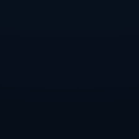
划与投资，不仅仅依靠明星球员的引入，更应该注重长期的战
略发展。
**总结关键词**
意大利足球曾是欧洲舞台的王者，但如今却面临三支队伍欧冠
出局的“沉重打击”。在这个**“没人会施舍你”**的竞争环境
下，意甲需要以改革为突破口，通过**创新与坚韧不拔**的精
神，重新定义其在欧洲的地位。只有这样，意大利足球才能重
返荣耀，让**意甲的光辉**再次闪耀在全球的绿茵场上。
PREVIOUS：
将迎战湖人！约基奇一身西装霸气入场 面无
表情.
NEXT：
世界杯16強日本1-1克羅地亞 利瓦科維奇三度救點
克羅地亞點球戰獲勝.