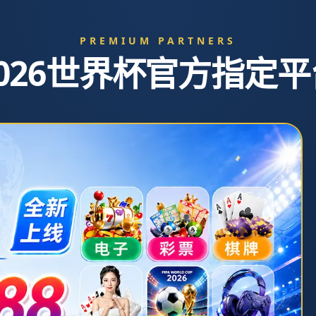
新闻中心
联系方式
WS
博納文圖拉加盟利雅得青
纳文图拉加盟利雅得青年人：开启职业生涯新篇章**
，足球界的大新闻不断，而其中**博纳文图拉加盟利雅得青年人**的消