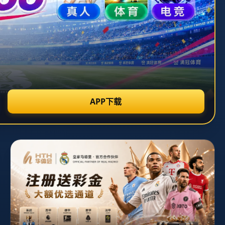
转会不仅被视作个人职业生涯的新起点，同时也为利雅得青年人队带来了
图拉，这位出色的意大利中场球员，以其卓越的技术和丰富的比赛经验而
。尤其在AC米兰期间，他凭借精准的传球和敏捷的球场意识，成为球队
的补充。而此次选择**加盟利雅得青年人**，更是为沙特阿拉伯的足球
纳文图拉的加盟，利雅得青年人管理层给予了高度评价。他们认为，这不
争力的重要一步。博纳文图拉的经验和技巧将有助于提高青年球员的实战
实战能力，进而提高球队的整体战术素养。