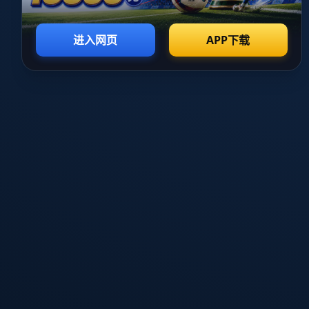
亚精英联浦项制铁VS川崎前锋预测分
析：浦项头号射手离队！但签入K2上赛
季独造22球外援！.
曝巴薩將打劫尤文 俗挖荷蘭國腳德裏赫
特 若成功簽下中衛十年無憂.
CONTACT US
Contact: 问鼎娱乐下载
Phone: 18885840825
Tel: 0512-8212840
E-mail: admin@zn-wending.com
Add:云南省红河哈尼族彝族自治州建水县
盘江乡