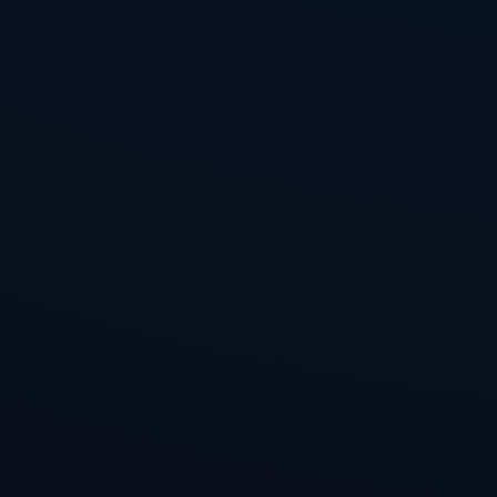
上的表
业合作
让我们
的中场
加自信
随着博
引领球
多荣誉