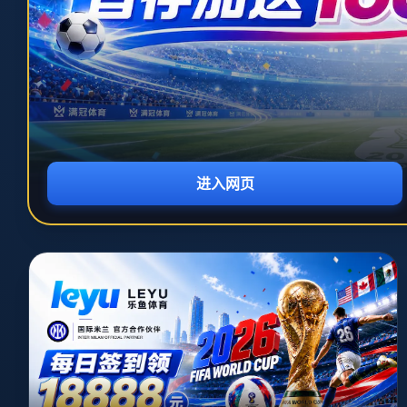
NEWS
中场的
博纳文
异成绩
英聯杯第3回合切爾西1-0布萊頓 傑克遜
踢進9月首球！.
是极大
欧冠-德布劳内进球 福登助攻 曼城主场
对于博
力擒马竞.
整体竞
员提升
邮报：热刺和本坦库尔开启续约谈判，
球员和俱乐部合同明夏到期.
意甲-莱奥破门特奥建功 AC米兰2-1客
胜科莫.
米多怒喷C罗：他从不给队友传球，要
是角球能破门他也会直接射.
西南地区雨雪频繁局地或有暴雪 江淮江
南等地加入降温行列.