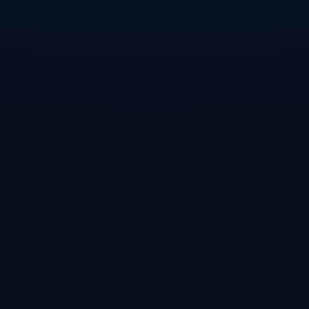
PREVIOUS：
周雅琴：等待结果非常煎熬，拿到银牌很满
意.
NEXT：
女人想让你“搞”，一般会发以下4种消息给你，别
不懂.
RELATED NEWS