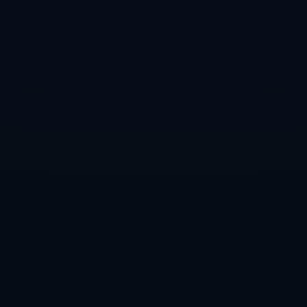
“历史上的今天：双色球1月15日开奖号码一览”
莱昂纳德三分神准砍33分 哈登22+5+8助快船大胜奇才豪取四
连胜
科内利亚诺陷低谷：二传失准老将乏力，发球欠佳教练需总
结
2026年苏超联赛公布更详尽新规
19岁小将连续3场首发踢满全场 曼联主场失4球仍获信任
投入巨资却收效甚微，北京首钢新赛季能否打破困局？
CATEGORIES
公司新闻
行业资讯