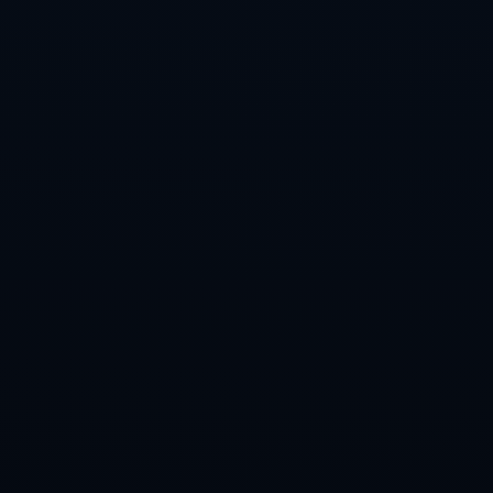
NEWS
35岁哈登变恋爱脑！对女友百般宠溺，生涯吸金30亿，过二
人世界.
​【中超】叶楚贵先拔头筹，梅州客家战平北京国安.
內維爾：拉特克利夫的收購讓曼聯的前景更加淒涼.
詹东八里合砍101分！东契奇杀疯了，湖人大火收汁！.
埃及對決摩洛哥，奧運男足銅獎爭奪戰 阿什拉夫與埃爾內尼
領銜出戰.
布萊頓讓我進德國隊 但對我來說 多特才是從小的愛.
中超第16輪河南嵩山龍門1-1天津津門虎 卡蘭加破門馬格諾扳
平比分.