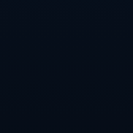
到最佳战术方案，将这些天赋融入完整体系中，才能让葡萄牙
在未来的欧洲杯乃至其他大赛中取得突破。
总而言之，这场1:0的小胜为葡萄牙敲响了警钟，想要走得更
远，球队需要更多智慧和努力来交出令人满意的答卷。
PREVIOUS：
女人想让你“搞”，一般会发以下4种消息给
你，别不懂.