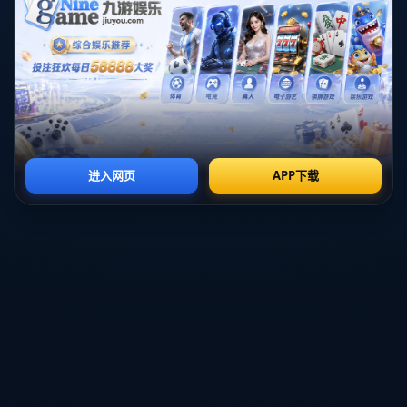
战术策略，旨在提高球队的进攻能力和防守稳固性。此举虽然
耗时耗力，但却直指球队的长期竞争力，而非仅仅是为了对抗
暂时性的传闻。
**平衡是关键：应对传闻与带领球队并举**
在足球管理中，平衡是成功的关键。主帅既要维护球队和自己
的声誉，又不能因为传闻的存在而分散太多对球队的关注。有
效的媒体沟通策略便显得尤为重要。在处理谣言时，**主帅需
要果断回应，将注意力从不实消息引导至球队的表现和进步上
**，使外界的焦点回归到球员和比赛本身。
以德国另一位成功的教练为例，他在与媒体对话时总是将话题
集中在球队的奋斗目标和每场比赛的准备情况，这种正能量的
传递不仅有助于球队形象的改善，也提升了球队内部对外部传
言的免疫力。
总之，霍芬海姆主帅在面对传闻时，始终需要保持一种平衡姿
态。无论外界怎么说，对球队的投注关注才是长期成功的基