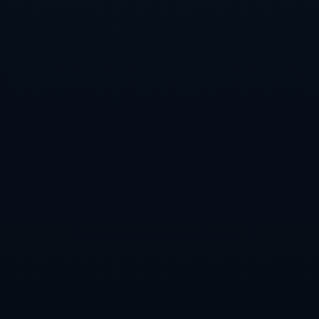
连胜
科内利亚诺陷低谷：二传失准老将乏力，发球欠佳教练需总
结
2026年苏超联赛公布更详尽新规
19岁小将连续3场首发踢满全场 曼联主场失4球仍获信任
投入巨资却收效甚微，北京首钢新赛季能否打破困局？
CATEGORIES
公司新闻
行业资讯
NEWS