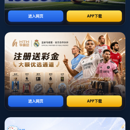
场提供了快速反击的机会。
### 决胜时刻：特奥建功
比赛进行至第65分钟，特奥在前插中抓住了一次绝佳机会，将
比分扩大为2-0。他的这一进球是整个团队战术的直接体现，通
过默契的配合和精准的跑位，特奥在禁区内冷静推射得手。至
此，AC米兰进一步巩固了场上的优势，为最后的胜利奠定了基
础。
### 科莫的破釜沉舟与AC米兰的稳扎稳打
尽管比分落后，**科莫**并未轻言放弃。第75分钟，他们通过
一次角球机会，由前锋完成了一次精彩的头球破门，将比分追
至1-2。这一进球为比赛增添了悬念，但AC米兰在最后的15分
钟内表现出了极强的控球能力和比赛经验，稳住了场上的节
奏。
### 案例分析：莱奥与特奥的双星闪耀