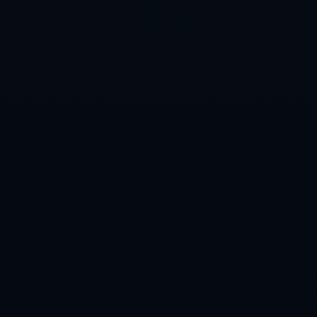
NEWS
格裏利什大腿受傷恐無緣出戰國際比賽 利洛透露恢復將會很
困難！.
2024歐預賽西班牙6-0塞浦路斯 費蘭·托雷斯替補雙響 西班牙
大勝暫居小組第二！.
熱刺官宣與加拉塔薩雷達成兩筆交易 恩東貝萊租借加盟桑切
斯永久轉會.
盧談祖巴茨低位表現出色我們將持續送上饕餮大餐.
加强能源可靠供应 国家能源局详解能源法目标.
关注｜中国少年造访本菲卡,中葡青训合作开启新篇章.
[排球]男排联赛半决赛打响 保定主场对阵天津.
穆帥歐戰決賽王者之路：5戰全勝追求6冠王＋歷史第一人！
塞維利亞能否終結傳奇？.