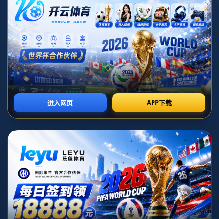
队友的默契也有待提高”。这一评价不仅切中了当前周琦复出后
所遭遇的关键问题，也为球迷和业内人士提供了重视这个问题
的视角。本文将围绕**周琦的生疏状态与默契挑战**，结合实
际案例剖析这一现象。
### **周琦复出，状态为何生疏？**
作为中国篮球的旗帜性人物之一，周琦的表现一直备受关注。
*但不得不提的是，他在国际赛场和国内联赛之间的转换并非