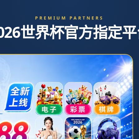
新闻中心
联系方式
WS
英格兰足总杯：点球大战 十人曼联队
兰足总杯的紧张对决中，曼联凭借顽强的意志力和卓越的团队协作，以**6
比赛的非凡魅力，也让球迷们重新审视了英格兰足球的传统与现代化进程
考。