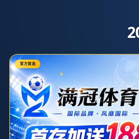
HOME
关于我们
产品中心
NE
CATEGORIES
公司新闻
在英格
行业资讯
了足球
刻的思