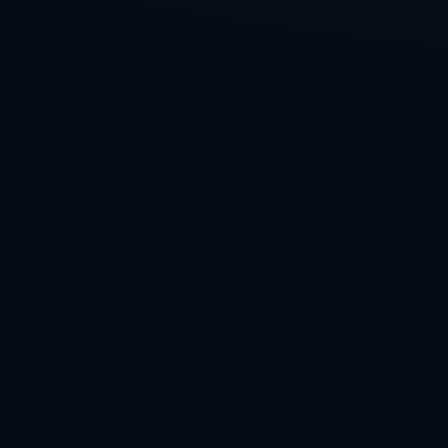
PRE
RE
“历