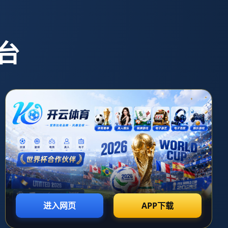
6-4阿森纳队.
-4**的点球大战胜利击败阿森纳。这场比赛不仅展示
。这场激动人心的较量为人们带来了无限的惊喜和深