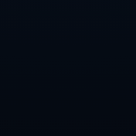
VIOUS：
滕哈格：對霍伊倫表現非常滿意 我們需要在控制
NEXT：
比賽方面進步.
LATED NEWS
史上的今天：双色球1月15日开奖号码一览”