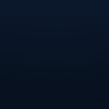
意的是，这场比赛有别于以往温吞的英格兰足总杯，**技术的较量**和*
展示了在逆境中保持镇定，并勇于挑战的团队精神。这样的比赛不仅吸引
学的角度来看，曼联在逆境中采取的策略具有重要借鉴价值。当团队面对
往决定着团队的最终走向。曼联通过灵活调整战术、合理分配资源，成功
格兰足总杯上，曼联与阿森纳的比赛成为经典之一，不仅仅因为比分，更
**的足球盛宴中，曼联以其独特的方式为足球精神添加了一笔浓墨重彩。