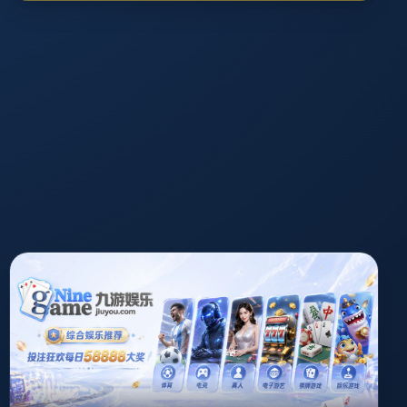
传球为阿森纳创造了一次绝佳的得分机会，但被曼联门
比赛进入下半场时已经是十人应战。如此震撼的场面
落后局面的情况下，曼联队员展现出坚韧不拔的意志
断威胁阿森纳的球门。**顽强的精神**让曼联撑到
奏、射术均匀，成功把握住了每一个出手机会。门将
作的魅力展现。此次大战，曼联不仅以**6-4**的