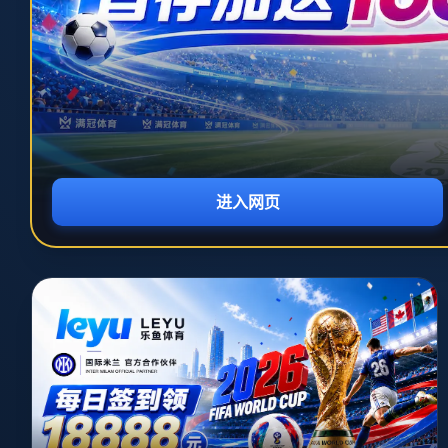
NEWS
**主
比赛伊
朱正：我的目标就是赢球，想和中国男
篮一起进入世界前八.
将的奋
无疑成
新能源发电让这里“风光”甚好.
然而，
期待，杨鸣、赵继伟、张镇麟、李晓
力。在
旭、韩德君将亮相辽视春晚.
了点球
科爾聊13人輪換：這主意不錯還能增強
来到点
防守強度但不可能82場都這樣.
的神勇
以色列空袭叙利亚和黎巴嫩边境.
比分战
阿密特迪亞路拯救曼聯 承傳兩名宿偉
大紀錄 帽子戲法反勝修咸頓.
官方：曼聯任命曾在阿森納任職14年的
新運動醫療主管.