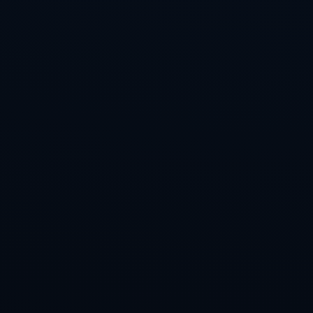
雖然2
晉競爭
**案
在某場
場比賽
## 
作為一
202
球迷文
## 展
202
堅強的