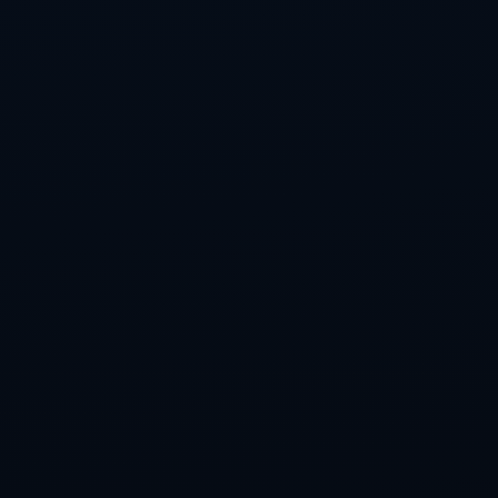
難中表現出了堅韌與穩定。無論是面對傳統強隊還是新
員獲得了更多上場時間，逐漸展現出巨大的潛力。
門，成功扳平比分，守住了一場寶貴的平局**。這一
追求榮譽的堅定信念。
藍魔**，作為上海申花最具代表性的球迷組織，在
比賽，他們的熱情依舊以多種線上活動形式延續。這種
地位。儘管挑戰不斷，但申花通過不懈的努力，展現出
繼續在中超聯賽乃至亞洲賽事中創造佳績。