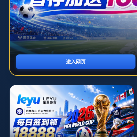
NEWS
是球隊
一探這
## 
巴拿马总统：美方所谓“中国控制运河”
是谎言.
上海申
[亚冬会]短道速滑女子3000米接力决赛.
及兩屆
並在激
斯基拉：齐沃即将执教帕尔马，预计周
二就将带队训练.
## 2
貝爾歐洲杯後或直接退役 轉戰高爾夫聯
為了迎
賽.
豐富的
美国总统特朗普称正在撤销前总统拜登
的安全许可.
加强百日咳防控 我国调整百白破疫苗免
疫程序.
逆转朝鲜队 沙特将与中国队争夺世青赛