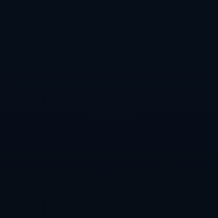
词入选？.
NEXT：
德國杯1／8決賽聖保利2-1多特蒙德 哈蘭德點射破
門難救主.
RELATED NEWS
“历史上的今天：双色球1月15日开奖号码一览”
莱昂纳德三分神准砍33分 哈登22+5+8助快船大胜奇才豪取四
连胜
科内利亚诺陷低谷：二传失准老将乏力，发球欠佳教练需总
结
2026年苏超联赛公布更详尽新规