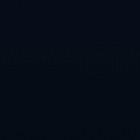
RELATED NEWS
“历史上的今天：双色球1月15日开奖号码一览”
莱昂纳德三分神准砍33分 哈登22+5+8助快船大胜奇才豪取四
连胜
科内利亚诺陷低谷：二传失准老将乏力，发球欠佳教练需总
结
2026年苏超联赛公布更详尽新规
19岁小将连续3场首发踢满全场 曼联主场失4球仍获信任
投入巨资却收效甚微，北京首钢新赛季能否打破困局？
CATEGORIES