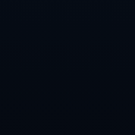
公司新闻
行业资讯
NEWS
土媒：穆里尼奥让费内巴切大巴停车，邀请一名球迷上车并
合影留念.
林诗栋3-1陈垣宇赢德比 晋级乒乓球亚洲杯男单八强.
[一图流]BLG强行打大龙提速，Kanavi梦魇胆大心细成功抢下
大龙49亮85回复.
网传5G比4G辐射更强，对人体危害很大？谣言！.
英超第21輪阿森納1-2曼城 薩卡首開紀錄紮卡送點羅德裏補時
絕殺.