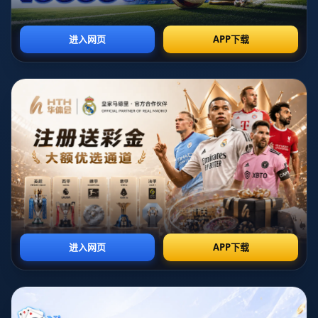
在这场备受瞩目的比赛中，克内克特毫无怯场之意。从比赛伊
始，他便用**精准的投篮和犀利的突破**吸引了所有人的目
光。刚刚进入首节，他便连续命中两记三分，还用一记暴扣点
燃了全场气氛。面对强大的湖人，克内克特显示出不输老将的
冷静与决断力。
而比赛的转折点，无疑出现在第三节的那5分钟。从第三节中
段开始，克内克特开启了“杀神模式”。**他用无解的干拔跳
投、精准的三分，还有一次背后运球后的快速切入上篮，完全
撕裂了湖人的防线**。在这段时间里，他手感炽热到仿佛将篮
球当成了“魔术球”，进球仿佛无需经过任何考虑。
这样的表现不仅点燃了队友士气，也让观众看到了一个潜在超
巨的诞生迹象。统计显示，21分5分钟的表现即便放在NBA历
史上，也足够惊艳，直接将克内克特推上了“新人神话”榜单。
### **湖人的防守失策与克内克特的灵光**