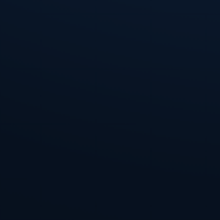
---
###
如果說
來即將
穿了庫