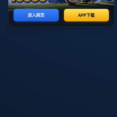
22／23賽季歐冠第1輪國際米蘭0-2拜仁
慕尼黑 薩內破門+造烏龍.
新月无语🙃内马尔回桑托斯18天2球3
助，此前在新月1年半1球3助.
CONTACT US
Contact: 问鼎娱乐下载
Phone: 18885840825
Tel: 0512-8212840
E-mail: admin@zn-wending.com
Add:云南省红河哈尼族彝族自治州建水县
盘江乡