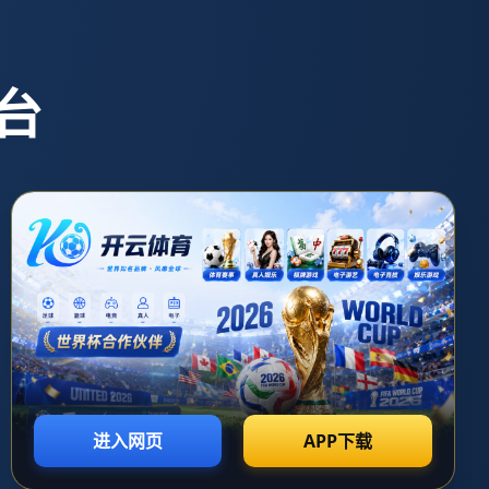
馬德裏 梅西點球被撲姆巴佩壓哨絕殺.
首回合交鋒無疑是當日的焦點。巴黎主場坐擁梅西、姆巴佩