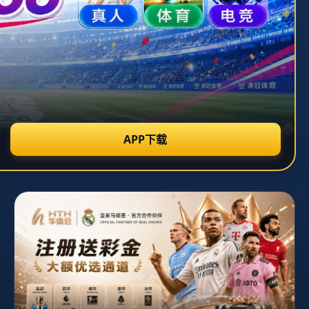
爾等超級巨星，對手則有本澤馬和莫德里奇領銜的歐冠13冠王皇家馬德里
，以1-0險勝對手。然而，全場的另一個焦點是**梅西的點球被皇馬門將
，充滿深刻意義，也為次回合的對決埋下了無數懸念。
 **梅西安靜之夜：點球失手成轉折點**
對手皇家馬德里，這是梅西在加盟巴黎聖日耳曼後首次以巴黎球員的身份
*，梅西的出場本應是全場的重要保障。然而，到了比賽的第62分鐘，巴
家馬德里的守護神庫爾圖瓦**神勇撲出**。
救不僅**點燃了皇馬的士氣**，也讓梅西在主場承受著巨大的壓力。**
這次失機或許給他帶來了心理層面的額外負擔。值得注意的是，梅西本場
未達到球迷的期待。這場比賽對梅西意味特殊，但也不免讓人回想起他此前
摧枯拉朽。