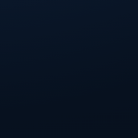
全場的氣氛推向了頂點。比賽進入補時階段，巴黎看起
性，瞬間晃過皇馬兩名防守球員，隨後小角度低射洞