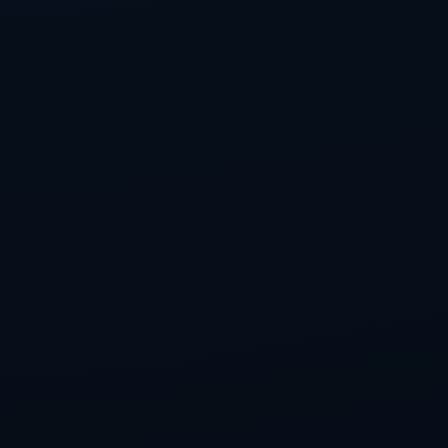
不斷地用速度撕破皇馬防線，創造了無數得分機會。值
進球也從側面體現了姆巴佩目前的高水準，讓球迷不禁