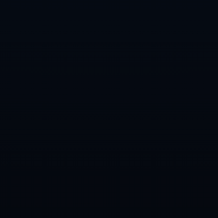
羽毛球——马来西亚公开赛：程星／张驰无缘四强.
恭喜你完成了儿时的梦想，赫拉德·马丁，23岁生日快乐！.
CONTACT US
Contact: 问鼎娱乐下载
Phone: 18885840825
Tel: 0512-8212840
E-mail: admin@zn-wending.com
Add:云南省红河哈尼族彝族自治州建水县盘江乡