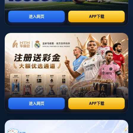
本场比赛的一大亮点，不得不提到尤文图斯替补出场的球员基
恩。在比赛进行到最后阶段，主帅阿莱格里意图以基恩的登场
加强锋线威胁。然而，这位年青的意大利前锋却在登场仅30秒
后，因不理智的犯规行为直接被裁判出示红牌罚下。*如此短
暂的闪退，不仅使尤文图斯雪上加霜，也成为赛后人们热议的
话题。*这一事件提醒我们，在球队需要全力以赴的关键时
刻，控制情绪和理智决策对球员的重要性。
罗马在本场比赛中的胜利无疑提升了他们在积分榜上的位置，
稳固了他们争取欧冠席位的希望。而这场关键胜利的背后，不
仅只是曼奇尼的远射，还有整个球队的团结与协调。罗马主帅
穆里尼奥在赛后接受采访时表示：“*曼奇尼的进球当然重要，
但更重要的是全队在场上的配合与不懈拼搏*。”这番激励的话
语也很好地诠释了团队精神对于足球比赛的意义。