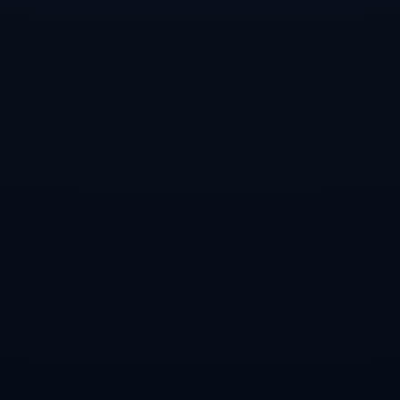
RELATED NEWS
“历史上的今天：双色球1月15日开奖号码一览”
莱昂纳德三分神准砍33分 哈登22+5+8助快船大胜奇才豪取四
连胜
科内利亚诺陷低谷：二传失准老将乏力，发球欠佳教练需总
结
2026年苏超联赛公布更详尽新规
19岁小将连续3场首发踢满全场 曼联主场失4球仍获信任
投入巨资却收效甚微，北京首钢新赛季能否打破困局？
CATEGORIES