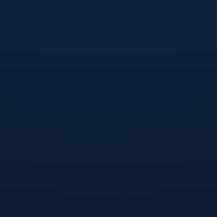
上半场比赛，东子完全扮演了球队“发动机”的角色。他在外线