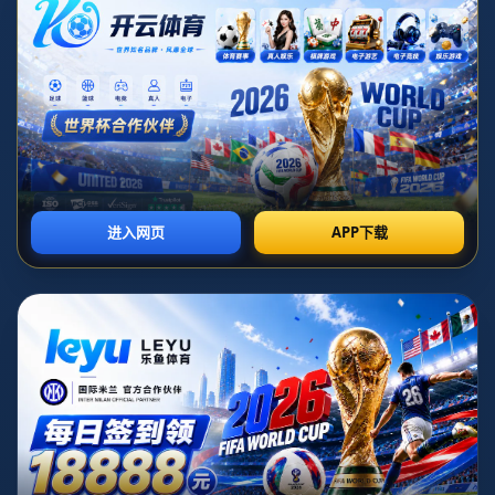
所有人：状态会起伏，节奏会变化，但真正的顶级球员，只要
站在自己热爱的赛场上，就从未离开巅峰太远。