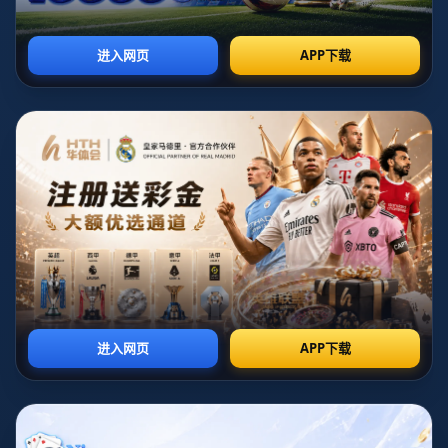
这一战，对东子所在的球队意义非凡。赛前球队遭遇伤病困
扰，外界普遍并不看好他们能在强敌面前全身而退，在舆论压
力和密集赛程的双重夹击下，球队更需要有人站出来稳定军
心。于是，东子走上了舞台中央。从首节一上来，他便用极具
侵略性的突破、极具想象力的传球和极具观赏性的终结告诉所