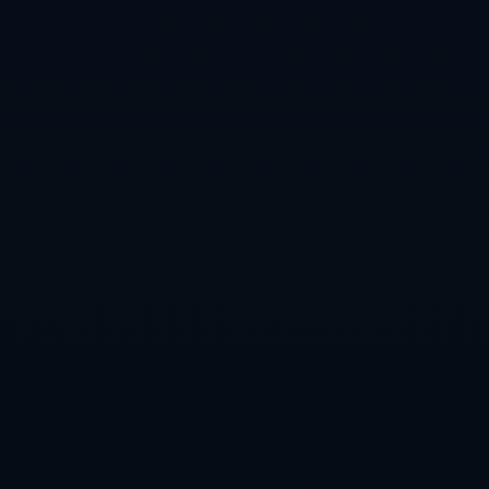
在外界眼中，东子早已无需再证明什么：荣誉拿到手软，纪录
写满统计表，掌声与质疑早已见惯不怪。对于他自己来说，每
一场比赛依旧是新的起点。面对媒体关于“退役计划”的追问，
他淡淡一笑，只留下那句意味深长的话：“只要还能帮到球队，
只要还能在场上跑动，我就会继续坚持。”这不是一句简单的口
号，而是他职业生涯一路走来的真实写照——从青涩新星到球
队核心，从“被保护的未来”到“别人眼中的老将”，角色在变，
号码在变，身边的队友在一茬又一茬更新换代，唯一不变的，
是他对赛场的那份炙热和对胜利永远赤诚的渴望。
如今，人们再次在聚光灯下惊呼“东子依旧风采迷人”，既是在
赞叹他在技术层面依旧细腻老到，更是在感叹他身上那种难以
被时间磨灭的气质——沉稳、果敢、顽强，还带着一点少年般
的执着。在这个强调“新陈代谢”的竞技时代，他用坚持和自我
要求，给所有喜欢他的球迷与后来者树立了另一种范本：原来
优雅地老去并非意味着退场，而是意味着以更成熟的方式继续
站在舞台中央。未来有多长没人知道，但可以肯定的是，只要