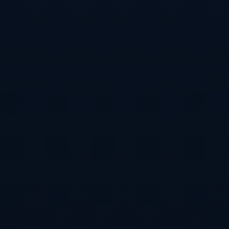
美的弧线稳稳钻进篮网，全场瞬间沸腾。紧接着的防守轮换
中，他在弱侧迅速补防成功干扰对手出手，确保对手无法轻易
回应。最后一分钟，东子完成了一次极具“杀伤力”的突破，在
三名防守球员包夹之下强行将球打进并造成犯规，用一记“2+1”
彻底杀死比赛悬念。站上罚球线时，他略微喘着气，却依旧目
光坚定，那一刻，看台上无数球迷纷纷起立，为这位“老兵”送
上最真诚的掌声。