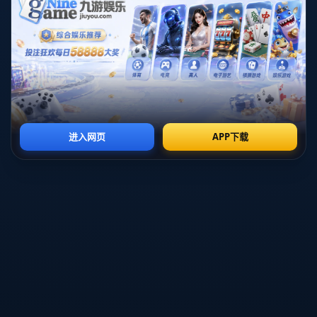
方面的重要性。然而，如果利物浦选择在短期内放弃努涅斯，
那无疑会让其他俱乐部进入竞争激烈的争夺战。
### **曼联的可能性：新环境助力成长**
曼联近年来一直在锋线寻求突破。尽管球队已经引入了拉什福
德、霍伊伦德等年轻球员，但从战术角度看，若能补充一位身
体对抗能力强、反击速度快、适应期较短的前锋，无疑会增强
他们的攻击能力。早在努涅斯加盟利物浦时，就有传闻称曼联
曾参与竞争。因此，约克的建议显然并非空穴来风。