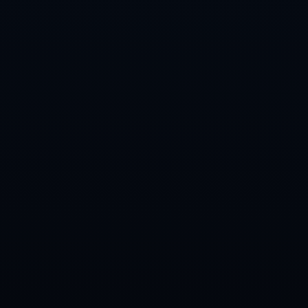
賽次數！.
小孔塞桑：我们了解国米的实力，我们必须尽全力去赢得比
赛.
CONTACT US
Contact: 问鼎娱乐下载
Phone: 18885840825
Tel: 0512-8212840
E-mail: admin@zn-wending.com
Add:云南省红河哈尼族彝族自治州建水县盘江乡