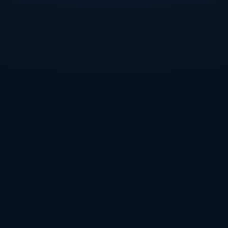
案例分析表明，有些球员在更适配的战术体系中会焕发新生。
例如，迪马利亚在曼联时表现不佳，但转会至巴黎后却成为了
战术核心；卢卡库离开切尔西加盟意甲后实力飞涨，类似的例
子数不胜数。这说明，一个能够最大程度匹配球员特点的环境
往往更能发挥其潜能。如果曼联能为努涅斯提供宽容的成长条
件，以及合理的阵容支持，或许这位乌拉圭天才会在老特拉福
德绽放光芒。
### **结语：留与走的抉择关乎天才未来**
从约克的态度来看，他显然希望曼联抓住机会，但利物浦是否
会真的放手仍是关键。**短期的表现波动并不等于失败，缺乏
时间的耐心反而可能成为阻碍球员成长的绊脚石。**在现实足
球经济中，俱乐部需要平衡投资与回报。而努涅斯的潜力无疑
值得曼联与利物浦双方重新审视。