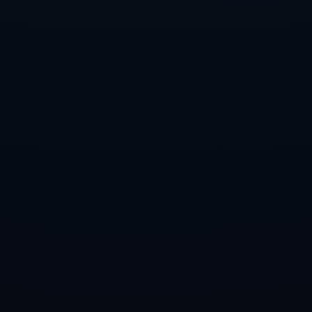
粹的健美人士，但他让人看到了**力量与篮球技巧完美结合的效果**。
可能性。
 **防守“形同虚设”的另一个关键：心理威慑**
士所特有的强大肌肉形态往往在视觉上就能对对手产生一种**心理上的威
到面前不是一个普通的防守者，而是一个充满“压迫感”的肌肉选手时，他
。对于进攻方来说，这种潜移默化的压力会极大削弱他们的信心，这种变
**案例分析：当球场迎来“力量流”选手**
个经典的民间篮球赛案例：一个混合参赛团队中加入了一位健美选手，这
他凭借一副宛如雕塑的体格在内线横冲直撞，以一己之力支配了抢篮板的局
他选手操作技巧取胜的方式，这种**纯粹依靠身体力量的打法显然更加直
战术计划就直接崩溃了。”
体现了健美训练对篮球对抗性的提升。在正常篮球防守中，体型*较为一般
选手，这些技巧有时显得力不从心。