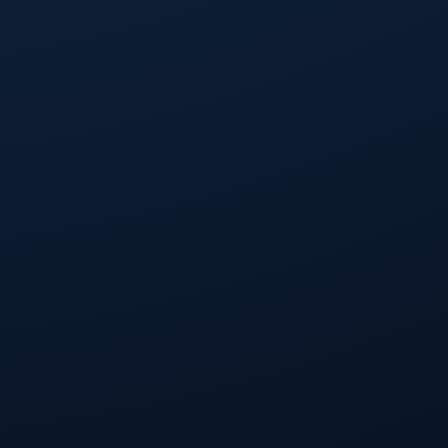
调性、速度和团队配合的运动，而健美则更注重个人
碰撞**极具趣味性，也带来了惊人的效果。
与身体稳定性经过长期高负荷训练不断增强，这种条
需要依靠速度和脚步站位，但对于健美人士而言，他
每一步“扎根”在地板上的稳定性极强，对手要突破的
，已经让普通的防守策略形同虚设。