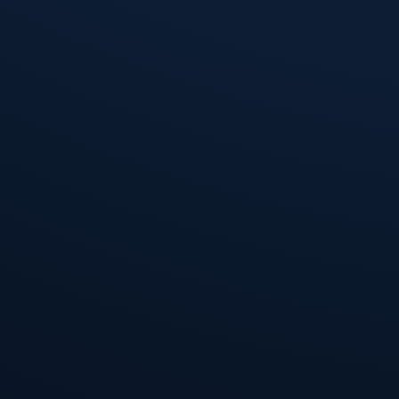
在体育
的**
###
一个经
件在篮
们能凭
想象一
难度瞬