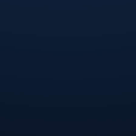
，这种角色调整并未削弱詹姆斯的影响力。相反，**他的无球跑动能力和
，我们不难发现，当他孜孜不倦地跑位时，敌队要分散更多精力来防守，
·戴维斯在詹姆斯的牵制作用下获得了更多单打和篮下机会，命中率持续