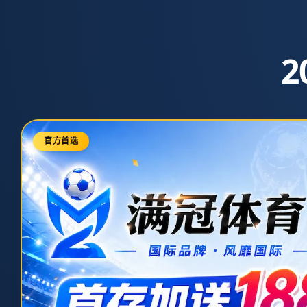
HOME
关于我们
产品中心
NE
CATEGORIES
公司新闻
**湖
行业资讯
在本赛