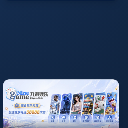
从主攻手转变为无球选手，他在场上的位置调整无疑是
要控球者，而是**更多地开始在底角位置活动**。
加流畅和富有层次。詹姆斯这一改变并不是因为能力