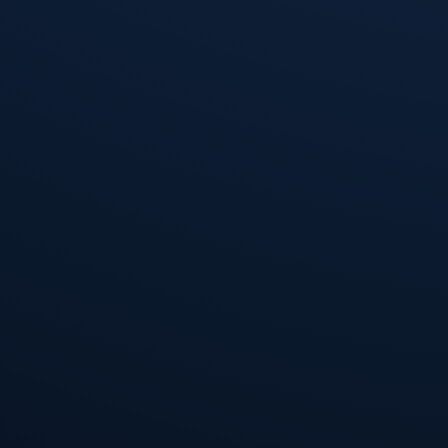
事实上
比赛中
安东尼