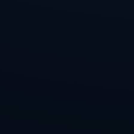
**詹
“人人
愿地接