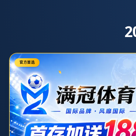
HOME
关于我们
产品中心
NE
CATEGORIES
公司新闻
在最近
行业资讯
利让他
球队内