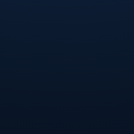
钦的失落形成对比的是*孙颖莎*的积极态度。她不仅在比赛中表现出色
颖莎在接受采访时表示：“失利是短暂的，但成长是永恒的。”这种乐观
陈玘的话语”**在此刻显得尤为重要。作为一名前国手，陈玘曾谈及乒乓球
是队员们能否在失败后迅速调整心态。”这句充满智慧的箴言，如今已成