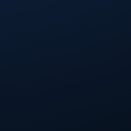
，还主动在赛后与王楚钦交流，以鼓励与安慰的姿态示
与支持，正是团队中不可或缺的精神力量。
队的内部氛围，他指出：“竞技体育中，输赢本是常态，
为队员们座右铭般的指引。