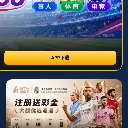
后失落的王楚钦**在采访中无法掩饰自己的沮丧情绪，但他将此视为一个
头角，然而没能稳定保持巅峰状态，还需在心理和技战术上进行调整。**
位资深教练曾说：“王楚钦需要更多地关注自我完善，而非外界压力。”