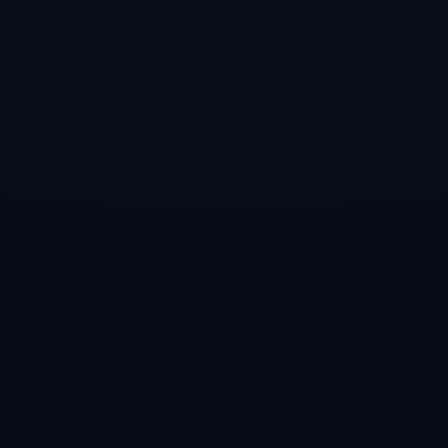
，许多足球评论员认为**王钰栋**还需在技战术领域进一步磨练。例如
的默契也待优化。但从目前的表现来看，他在训练场上付出的努力以及比
值得关注的因素是**教练团队**和**俱乐部资源**。合理的指导和丰
适的时机与平台，在职业生涯中取得了非凡成就。王钰栋若能在优秀的团
的比赛中发挥更加出色。
述，**王钰栋能否如韦世豪般崛起**，除了其自身的努力，也取决于多
新星精彩的表现，为中国足球带来更美好的未来。
EVIOUS：
奋进的春天丨“一座高水平现代化城市正在拔地
NEXT：
而起，堪称奇迹”.
LATED NEWS