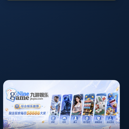
他会追随韦世豪的脚步，创造自己的传奇吗？
。在他的比赛中，如**“蒯纪闻”**般的快速反应能
攻防兼备，且充满韧性。然而，要真正比较两者，我
他的职业生涯初期就展示出了非凡的得分能力和极强的进
的职业生涯并非一帆风顺，场内外的压力与挑战促使
不断接受挑战的球员。那么，王钰栋能否在异木兰等重
*和**机遇**。