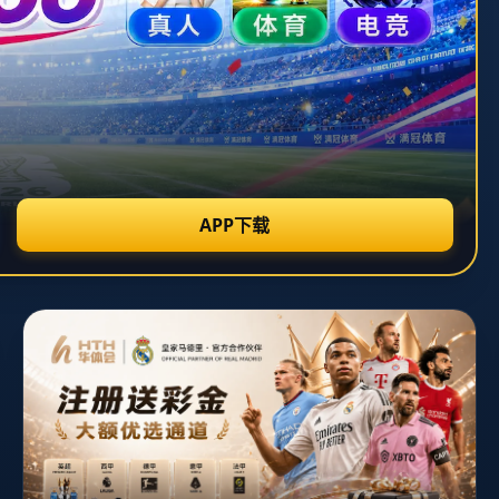
球员之一，如今被拿来与昔日青年才俊韦世豪相提并论。我们不禁要问，
**王钰栋**，许多人对他的第一印象是他在球场上的沉着冷静与出色的技术
使他在关键时刻能够捕捉到机会。他的风格与曾经的韦世豪有些类似——
更多地探讨他们各自的成长背景与职业生涯。
前，**韦世豪**在国内联赛中崭露头角，迅速吸引了无数球迷的目光。
。在国家队层面，韦世豪也凭借出色表现赢得了无数粉丝的心。然而，他
调整自我，以更多向上的姿态面对一切。
析**韦世豪**的职业生涯，不难发现，他是一个始终致力于提高自我并
中同样不负众望呢？除了**天赋与努力**，影响球员成长的因素还有**环境*