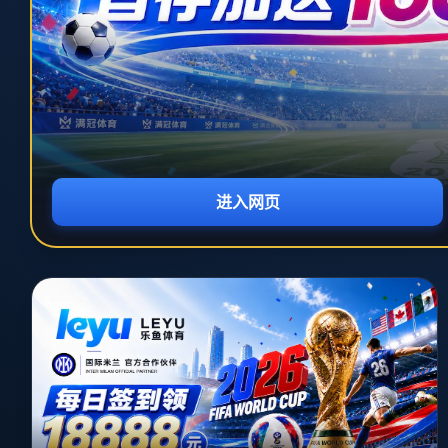
NEWS
的年轻
当提到
力常常
意甲第19輪尤文圖斯2-0卡利亞裏 貝爾
納代斯基傳射基恩建功.
们应该
哈特聊大橋：心如止水 知道他狀態回歸
11年
只是時日之遙.
攻意识
他不断
我国首次公开发布《中国空间站科学研
究与应用进展报告》 未来将陆续开展千
通过分
余项研究项目.
要赛事
滕哈格：對霍伊倫表現非常滿意 我們需
要在控制比賽方面進步.
沃克在米兰住每晚2200英镑的五星级酒
店，他很喜欢吃橄榄.
小孔塞桑：我们了解国米的实力，我们
必须尽全力去赢得比赛.