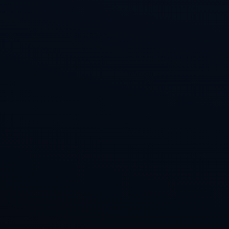
现阶段
友之间
另一个
因为合
在未来
综上所
待更多
PR
RE