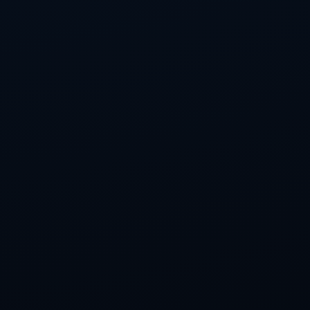
涯继续充满辉煌，激励更多的年轻球员追寻自己的篮
赛场上创造属于自己的奇迹。
[流言板]珍妮：我和佩林卡不想在讨论东契奇交易的
过程中有任何泄密48亮221回复.