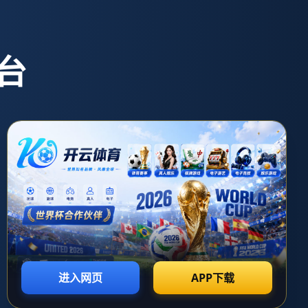
登36歲華誕.
的职业生涯中，他以无与伦比的进攻技巧和坚韧的防守闻