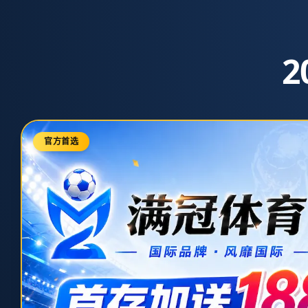
HOME
关于我们
产品中心
NE
CATEGORIES
公司新闻
**N
行业资讯
在NB