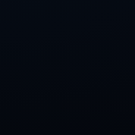
2026-03-06T18:32:06+08:00
2026-03-06T18:32:04+08:00
2026-01-30T18:31:45+08:00
2026-01-30T18:31:45+08:00
2026-01-30T18:31:44+08:00
2026-01-30T18:31:43+08:00
下载
ding.com