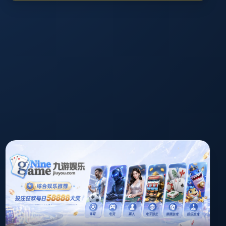
选择在他36岁生日之际，向这位杰出球员致以诚挚的祝
以来，为球迷们奉献了无数难忘的比赛瞬间。作为一名得分
矶快船队带来了宝贵的胜利。虽然他的身高在NBA场
。**特别是在关键比赛时刻，他常常能够挺身而出，
力火箭队期间，与詹姆斯·哈登和克里斯·保罗的默契
遇过多次伤病的困扰。然而，每一次的跌倒都使他变得更
起敬。像这些赛季的磨炼，使他的篮球智慧日臻完
推动者之一。在他职业生涯的每一个阶段，戈登都与众
就，无疑是NBA大家庭多元文化的生动例证。
告诉我们，只要心怀对篮球的热爱与执着，年龄并不是