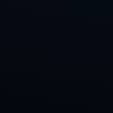
RE
“历
莱昂
科内
20
19
投入
Cop
Add: 云南