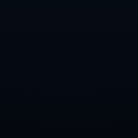
LATED NEWS
史上的今天：双色球1月15日开奖号码一览”
纳德三分神准砍33分 哈登22+5+8助快船大胜奇才豪取四连胜
利亚诺陷低谷：二传失准老将乏力，发球欠佳教练需总结
26年苏超联赛公布更详尽新规
岁小将连续3场首发踢满全场 曼联主场失4球仍获信任
巨资却收效甚微，北京首钢新赛季能否打破困局？
yright 2024
问鼎娱乐· (CHINA)官方网站 - wending官网
All Rights by
问鼎娱乐
省红河哈尼族彝族自治州建水县盘江乡 Tel: 0512-8212840 E-mail: admin@zn-wen