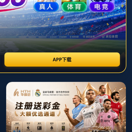
**。随着年轮的增加，他的经验和领导才能不断增值，这使得NBA官方
克·戈登*，这位来自印第安纳州的篮球明星，自2008年进入NBA赛场
他曾经以其精准的三分球和出色的场上决策能力，为休斯敦火箭队和洛杉
占优势，但他用实际表现证明了“心有多大，舞台就有多大”这句话。
克·戈登的职业生涯中，他不仅仅是场上的得分机器，更是球队的精神支柱
转好戏**。这种不屈不挠的精神是众多年轻球员争相学习的榜样。在他效
让火箭队一度成为冲击总冠军的有力竞争者。
里克·戈登的职业发展并非一帆风顺**。在他漫长的篮球生涯中，他曾遭
。回顾他的伤后复出经历，那种在逆境中奋勇拼搏的精神，不禁让人肃然
使他在关键时刻拥有更大的影响力。
A发展的角度来看，戈登不仅是球队的重要资产，更是联盟国际影响力的
不同的球员一起合作，共同为推广篮球运动贡献力量。他的个人经历和成
今，36岁的戈登仍然活跃于赛场，继续为球迷们带来精彩表演。他的故事