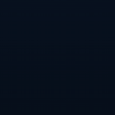
论是数据的支持还是战术的布置，都预示着这将是一场精彩纷
呈的对决。对于期待英冠联赛热爱者而言，这场比赛值得期
待。
PREVIOUS：
亚冬会开幕式都有什么小巧思？对话开幕式
总导演.
NEXT：
中超第8輪滄州雄獅2-0青島隊 劉健烏龍球桑戈爾
頭槌.
RELATED NEWS
“历史上的今天：双色球1月15日开奖号码一览”
莱昂纳德三分神准砍33分 哈登22+5+8助快船大胜奇才豪取四