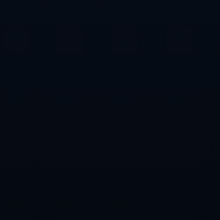
何塞卢：告别皇马是我一生最艰难的时刻之一，安切洛蒂很
不开心.
黑马英超赛程密集，10天硬战曼联、切尔西与阿森纳
首战后中国男足主帅扬科维奇表示：平局不会影响目标 哭鼻
子不解决问题.
2023年陆河县乡村足球赛开幕.
[短道速滑]世界巡回赛意大利站 第2比赛日.
全国反恐怖宣传教育活动在安徽启动.
欧冠-姆巴佩破门维尼修斯双响 皇马5-1萨尔斯堡.
[排球]淘汰辽宁女排 江苏女排晋级决赛.