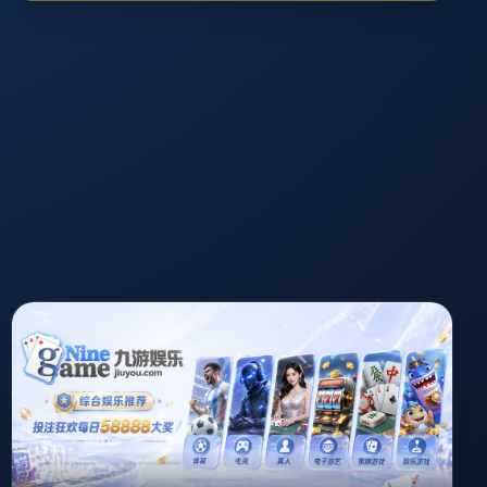
禁感叹两人默契配合和持续进步的惊人能力。那么，
展现出非凡的协调能力。两人不仅在技术上互补，更在
赛中迅速制敌的不二法宝。无论对手采取何种策略，王
大的统治力。而在面对强敌时，韩雨和王智宇的冷静和
时调整战术，并凭借稳定的心态实现了逆转。**数据
们能够保持连胜的关键。
**。在循环赛期间，他们面对的许多对手都试图通过
险为夷，变劣势为优势。这背后是无数个日夜的训