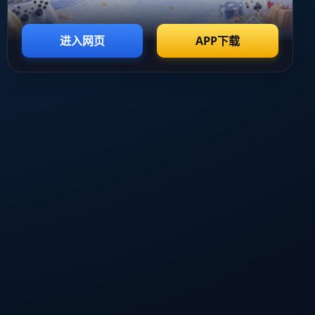
练的战略规划到后勤团队的专业支持，韩雨和王智宇始
更确保了他们在赛场上的健康和安全。
。在比赛的最后一局，他们面对对手猛烈的攻势，展
让对手疲于奔命。**最终，这对组合以4分之差战胜
全队合作的最好证明。他们的成功也为后续的比赛奠定了