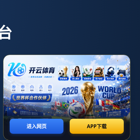
宇获得五连胜.
一。特别是随着韩雨和王智宇这对组合的出色表现，比