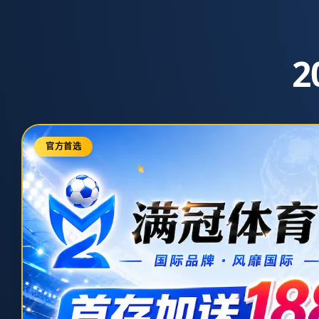
HOME
关于我们
产品中心
NE
CATEGORIES
公司新闻
**亚
行业资讯
在激烈