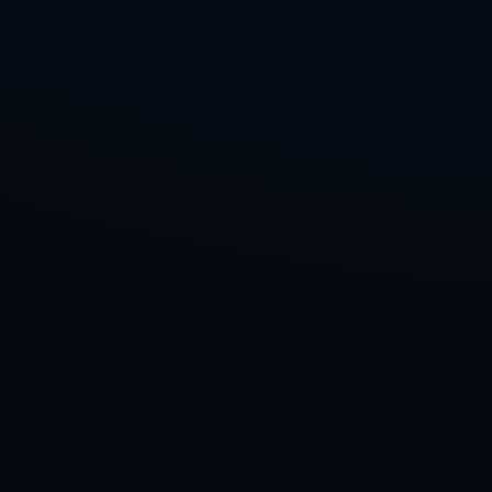
PRE
RE
“历
莱昂
科内
20
19