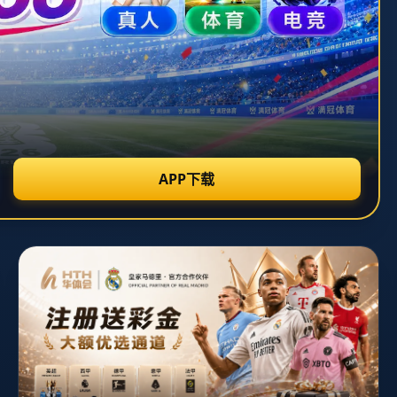
彩程度更是达到了一个新的高度。粉丝们在津津乐道他们的五连胜时，不
合是如何在如此激烈的循环赛中脱颖而出的呢？
功的秘诀：默契与战略的完美结合**
与王智宇*的成功绝非偶然。在备战亚冬会之前，他们就已经在训练场上
保持高度一致。**默契**，这看似简单却复杂的因素，成为了他们在比
能迅速洞察，而韩雨则以出色的技术实现战略意图。
据背后的故事：五连胜的深层分析**
上看，他们的五连胜中，有三场比赛的*胜率超过75%*，这显示出了强
起到了关键作用。在半决赛对阵宿敌日本队时，他们在落后的局面下，及
*，这对组合在关键时刻的得分能力比对手高出15%，这一点无疑也是他
业训练：打造无懈可击的技术壁垒**
层面，韩雨的精确击打和王智宇的高超防守构成了**强大的防守反击组合
攻来破坏其节奏。然而，他们凭借出色的技术和良好的心理素质，总能化
无数次的战术分析和调整。