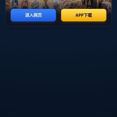
队支持：成功背后的团队力量**
人能力的发挥，在**团队支持**方面，他们也获得了极大的帮助。从教
一种备战良好的状态。这种全面的团队支持不仅提升了他们的竞技水平，
典案例：击败宿敌的精彩瞬间**
场比赛对阵老对手日本队时，韩雨和王智宇的表现给观众留下了深刻印象
佳的防守反击能力。王智宇在后场稳如磐石，而韩雨则利用全面的击打技术
*，再一次印证了他们强大的综合实力。
之，韩雨/王智宇的**五连胜**并不仅仅是锦标，更是两人刻苦努力与
动力。在未来的比赛中，这对组合必将继续为我们带来更多精彩的瞬间。