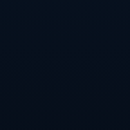
然而，不能忽略的是，由于**字母哥**、**约基奇**等球员的
持续发挥出色，本赛季的MVP争夺依然扑朔迷离。尤其是约基
奇凭借其优秀的视野，在对阵太阳的比赛中送出14次助攻、轻
松完成三双的表现，让他的MVP呼声持续升高。
### **焦点总结：球迷的情感与评选的意义**
NBA的每个赛季都在不断创造历史，而诸如“十二月二十三日
NBA杰出球员评选”这样的回顾，正是让我们重新审视每一位