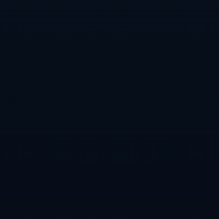
球员价值的绝妙机会。不论是东契奇的全能、莫兰特的激情，
还是哈登的稳健，他们都用实际行动证明了自己赛场上的不可
撼动地位。这不仅点燃了比赛的激情，更为整个赛季增添了无
数动人的瞬间。
PREVIOUS：
最後一屆歐洲杯？C羅率領葡萄牙止步16強.
NEXT：
更新公告 ｜ 经理玩法变更？走向预测9亮20回复.
RELATED NEWS
“历史上的今天：双色球1月15日开奖号码一览”
莱昂纳德三分神准砍33分 哈登22+5+8助快船大胜奇才豪取四
连胜