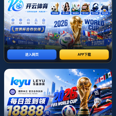
三日这一天，尤其伴随着众多球星的精彩表现，杰出球员的涌
现令人目不暇接。谁在赛场上成为了真正的焦点？谁又以自身
天赋与努力书写了当日的辉煌？让我们一同回顾并剖析这一精
彩的比赛日。
### **焦点球员：全场瞩目的关键表现**
在这一天，NBA赛场上最吸引人注意的当属多位球员堪称完美
的发挥。例如，当天的**卢卡·东契奇**再一次展现了其多样化
的得分技巧和高效的组织能力。他面对强劲对手砍下**36分、
12助攻和8篮板**的全面数据，不仅引领球队取得胜利，还巩
固了他在MVP竞争榜上的地位。