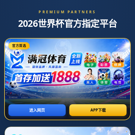
CATEGORIES
Toggl
naviga
NEWS
十二月二十三日NBA傑出球員評選.
**十二月二十三日NBA杰出球员评选：揭示谁是赛场上的真正
英雄**
在十二月的寒冬之中，NBA依然以其热烈的比赛拉近了球迷与
赛场的距离。NBA从不缺少激动人心的瞬间，但在十二月二十