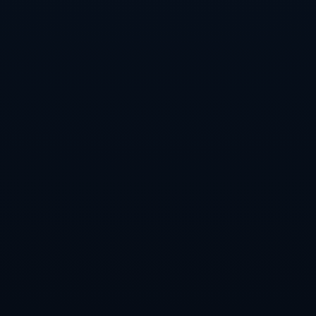
莱昂纳德三分神准砍33分 哈登22+5+8助快船大胜奇才豪取四
连胜
科内利亚诺陷低谷：二传失准老将乏力，发球欠佳教练需总
结
2026年苏超联赛公布更详尽新规
19岁小将连续3场首发踢满全场 曼联主场失4球仍获信任
投入巨资却收效甚微，北京首钢新赛季能否打破困局？
CATEGORIES
公司新闻
行业资讯