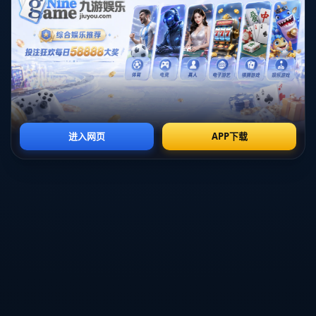
的体育设施，篮球教练们也在不断探索新的训练方法，以培养
更多年轻的篮球人才。通过这些努力，篮球不仅成为一种**强
身健体**的运动，也逐渐成为一种积极的校园文化。
比赛期间，一个典型的成功案例*让人印象深刻*：在一场紧张
的淘汰赛中，**XX高中**的主力球员因伤无法上场，这让球队
面临巨大的压力。然而，替补球员凭借平时刻苦的训练，临危
不乱，最终帮助球队逆袭对手。这样的故事不仅激励着赛场上
的年轻球员，也鼓舞了观看比赛的每一个篮球爱好者。