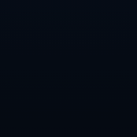
NEWS
国家统计局：2025年1月份居民消费价格同比上涨0.5%.
霍芬海姆主帥忙著澄清傳聞 是對球隊還是對傳聞更上心.
中日韩合作秘书处秘书长：坚信哈尔滨亚冬会将为亚洲的和
平与共同繁荣做出积极贡献.
美总统特朗普下令终止与委内瑞拉的石油交易.
2023-2024賽季英格蘭足球冠軍聯賽積分榜.
何塞卢：告别皇马是我一生最艰难的时刻之一，安切洛蒂很
不开心.
东子依旧风采迷人！
埃裏克森曬照報平安：我感覺很好 感謝所有人.