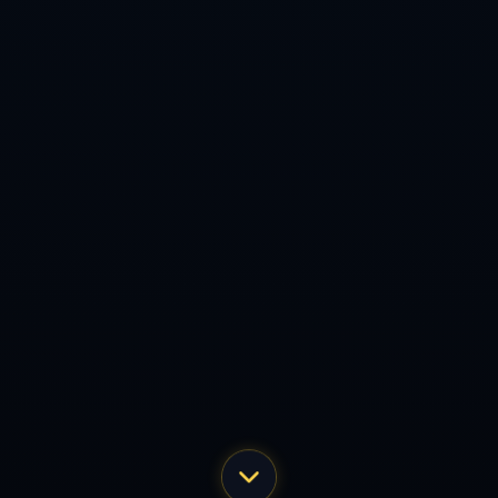
CONTACT US
Contact: 问鼎娱乐下载
Phone: 18885840825
Tel: 0512-8212840
E-mail: admin@zn-wending.com
Add:云南省红河哈尼族彝族自治州建水县盘江乡
Copyright 2024
问鼎娱乐· (CHINA)官方网站 - wending官网
All Rights by
问鼎
娱乐下载