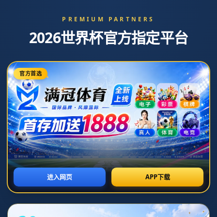
CATEGORIES
Toggl
naviga
NEWS
2023年MAGIC3上海市篮球项目“一条龙”学校挑
战赛激情开赛.
**2023年MAGIC3上海市篮球项目“一条龙”学校挑战赛激情开
赛**，不仅是今年夏季的一项体育盛事，更是一场充满活力与
激情的篮球狂欢。这项**年度盛会** 吸引了来自全市各个学校