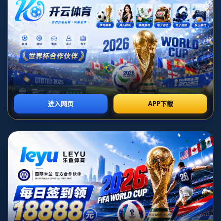
的**篮球爱好者**，他们将在比赛中展示自己的实力与合作精
神。这篇文章将带您了解这场比赛的独特魅力以及对于上海篮
球文化的深远影响。
随着篮球运动在年轻人中越来越受欢迎，**上海的学校篮球项
目**也迎来了新的发展机遇。今年的MAGIC3挑战赛，特别设
立了“一条龙”比赛模式，即由小学、初中到高中的一体化比赛
体系。这一体系不仅考验了球队的**整体实力**，还为青年篮
球运动员提供了一个绝佳的成长平台。在这种比赛模式下，球
队需要从不同年龄组的学生中选拔最佳的选手，通过多场比赛
来证明自己的团队协作和竞技水平。
比赛开启的当天，位于上海市中心的**体育馆座无虚席**。在
激动人心的开幕式上，各参赛学校的代表团队一一亮相，他们
身着色彩鲜艳的球队服装，伴随着振奋人心的音乐走上舞台。
大会的组织者特意邀请了几位知名篮球运动员为选手们致辞，
鼓励他们在比赛中充分展现自己的“**篮球技艺**”。